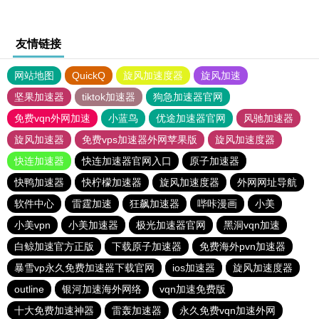
友情链接
网站地图
QuickQ
旋风加速度器
旋风加速
坚果加速器
tiktok加速器
狗急加速器官网
免费vqn外网加速
小蓝鸟
优途加速器官网
风驰加速器
旋风加速器
免费vps加速器外网苹果版
旋风加速度器
快连加速器
快连加速器官网入口
原子加速器
快鸭加速器
快柠檬加速器
旋风加速度器
外网网址导航
软件中心
雷霆加速
狂飙加速器
哔咔漫画
小美
小美vpn
小美加速器
极光加速器官网
黑洞vqn加速
白鲸加速官方正版
下载原子加速器
免费海外pvn加速器
暴雪vp永久免费加速器下载官网
ios加速器
旋风加速度器
outline
银河加速海外网络
vqn加速免费版
十大免费加速神器
雷轰加速器
永久免费vqn加速外网