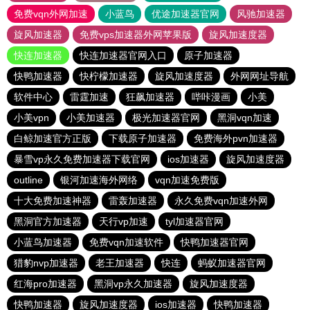
免费vqn外网加速
小蓝鸟
优途加速器官网
风驰加速器
旋风加速器
免费vps加速器外网苹果版
旋风加速度器
快连加速器
快连加速器官网入口
原子加速器
快鸭加速器
快柠檬加速器
旋风加速度器
外网网址导航
软件中心
雷霆加速
狂飙加速器
哔咔漫画
小美
小美vpn
小美加速器
极光加速器官网
黑洞vqn加速
白鲸加速官方正版
下载原子加速器
免费海外pvn加速器
暴雪vp永久免费加速器下载官网
ios加速器
旋风加速度器
outline
银河加速海外网络
vqn加速免费版
十大免费加速神器
雷轰加速器
永久免费vqn加速外网
黑洞官方加速器
天行vp加速
tyl加速器官网
小蓝鸟加速器
免费vqn加速软件
快鸭加速器官网
猎豹nvp加速器
老王加速器
快连
蚂蚁加速器官网
红海pro加速器
黑洞vp永久加速器
旋风加速度器
快鸭加速器
旋风加速度器
ios加速器
快鸭加速器