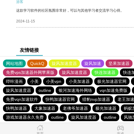
游客
这款学习软件的社区氛围非常好，可以与其他学习者交流学习心得。
2024-11-15
友情链接
网站地图
QuickQ
旋风加速度器
旋风加速
坚果加速器
免费vps加速器外网苹果版
旋风加速度器
快连加速器
快连
哔咔漫画
小美
小美vpn
小美加速器
极光加速器官网
旋风加速度器
outline
银河加速海外网络
vqn加速免费版
免费vqn加速软件
快鸭加速器官网
猎豹nvp加速器
老王加
快鸭加速器
大象加速器
老佛爷加速器
极光加速器
蚂蚁加
游戏加速器永久免费
outline
旋风加速度器
outline
风驰
首页
安卓