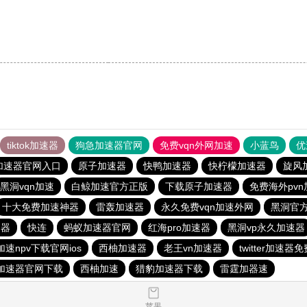
tiktok加速器
狗急加速器官网
免费vqn外网加速
小蓝鸟
优
加速器官网入口
原子加速器
快鸭加速器
快柠檬加速器
旋风
黑洞vqn加速
白鲸加速官方正版
下载原子加速器
免费海外pv
十大免费加速神器
雷轰加速器
永久免费vqn加速外网
黑洞官
速器
快连
蚂蚁加速器官网
红海pro加速器
黑洞vp永久加速器
速npv下载官网ios
西柚加速器
老王vn加速器
twitter加速器
加速器官网下载
西柚加速
猎豹加速器下载
雷霆加器速
苹果