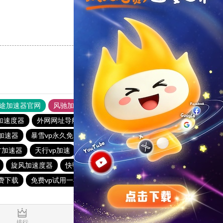
支持
[0]
反对
[0]
途加速器官网
风驰加速器
旋风加速器
加速度器
外网网址导航
软件中心
雷霆加速
狂飙加速器
n加速器
暴雪vp永久免费加速器下载官网
ios加速器
方加速器
天行vp加速
tyl加速器官网
小蓝鸟加速器
旋风加速度器
快鸭加速器
旋风加速度器
ios加速器
免费下载
免费vp试用一小时
梯子免费加速器永久免费版
0.046113s
排行
推荐