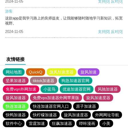
2024-11-05
支持
[0]
反对
[0]
游客
这款app是我学习路上的良师益友，让我能够随时随地学习新知识，拓宽
视野。
2024-11-05
支持
[0]
反对
[0]
友情链接
网站地图
QuickQ
旋风加速度器
旋风加速
坚果加速器
tiktok加速器
狗急加速器官网
免费vqn外网加速
小蓝鸟
优途加速器官网
风驰加速器
旋风加速器
免费vps加速器外网苹果版
旋风加速度器
快连加速器
快连加速器官网入口
原子加速器
快鸭加速器
快柠檬加速器
旋风加速度器
外网网址导航
软件中心
雷霆加速
狂飙加速器
哔咔漫画
小美