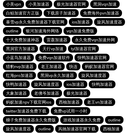
小美vpn
小美加速器
极光加速器官网
黑洞vqn加速
白鲸加速官方正版
下载原子加速器
免费海外pvn加速器
暴雪vp永久免费加速器下载官网
ios加速器
旋风加速度器
outline
银河加速海外网络
vqn加速免费版
十大免费加速神器
雷轰加速器
永久免费vqn加速外网
黑洞官方加速器
天行vp加速
tyl加速器官网
小蓝鸟加速器
免费vqn加速软件
快鸭加速器官网
猎豹nvp加速器
老王加速器
快连
蚂蚁加速器官网
红海pro加速器
黑洞vp永久加速器
旋风加速度器
快鸭加速器
旋风加速度器
ios加速器
快鸭加速器
大象加速器
老佛爷加速器
极光加速器
蚂蚁加速npv下载官网ios
西柚加速器
老王vn加速器
twitter加速器免费下载
免费vp试用一小时
梯子免费加速器永久免费版
游戏加速器永久免费
outline
旋风加速度器
outline
风驰加速器官网下载
西柚加速