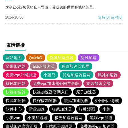
这款app就像我的私人导游，带我领略世界各地的美景。
2024-10-30
支持
[0]
反对
[0]
友情链接
网站地图
QuickQ
旋风加速度器
旋风加速
坚果加速器
tiktok加速器
狗急加速器官网
免费vqn外网加速
小蓝鸟
优途加速器官网
风驰加速器
旋风加速器
免费vps加速器外网苹果版
旋风加速度器
快连加速器
快连加速器官网入口
原子加速器
快鸭加速器
快柠檬加速器
旋风加速度器
外网网址导航
软件中心
雷霆加速
狂飙加速器
哔咔漫画
小美
小美vpn
小美加速器
极光加速器官网
黑洞vqn加速
白鲸加速官方正版
下载原子加速器
免费海外pvn加速器