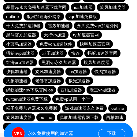
暴雪vp永久免费加速器下载官网
ios加速器
旋风加速度器
outline
银河加速海外网络
vqn加速免费版
十大免费加速神器
雷轰加速器
永久免费vqn加速外网
黑洞官方加速器
天行vp加速
tyl加速器官网
小蓝鸟加速器
免费vqn加速软件
快鸭加速器官网
猎豹nvp加速器
老王加速器
快连
蚂蚁加速器官网
红海pro加速器
黑洞vp永久加速器
旋风加速度器
快鸭加速器
旋风加速度器
ios加速器
快鸭加速器
大象加速器
老佛爷加速器
极光加速器
蚂蚁加速npv下载官网ios
西柚加速器
老王vn加速器
twitter加速器免费下载
免费vp试用一小时
梯子免费加速器永久免费版
游戏加速器永久免费
outline
旋风加速度器
outline
风驰加速器官网下载
西柚加速
猎豹加速器下载
雷霆加器速
永久免费使用的加速器
下载