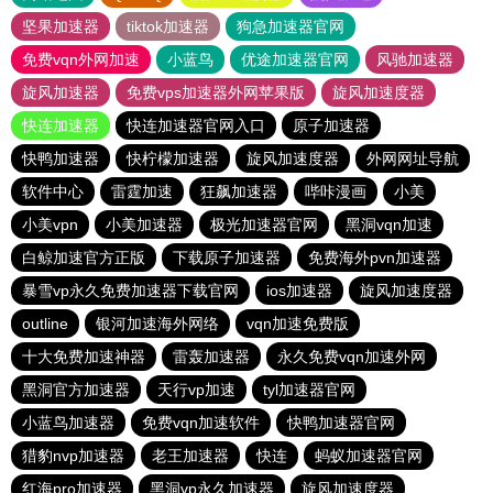
坚果加速器
tiktok加速器
狗急加速器官网
免费vqn外网加速
小蓝鸟
优途加速器官网
风驰加速器
旋风加速器
免费vps加速器外网苹果版
旋风加速度器
快连加速器
快连加速器官网入口
原子加速器
快鸭加速器
快柠檬加速器
旋风加速度器
外网网址导航
软件中心
雷霆加速
狂飙加速器
哔咔漫画
小美
小美vpn
小美加速器
极光加速器官网
黑洞vqn加速
白鲸加速官方正版
下载原子加速器
免费海外pvn加速器
暴雪vp永久免费加速器下载官网
ios加速器
旋风加速度器
outline
银河加速海外网络
vqn加速免费版
十大免费加速神器
雷轰加速器
永久免费vqn加速外网
黑洞官方加速器
天行vp加速
tyl加速器官网
小蓝鸟加速器
免费vqn加速软件
快鸭加速器官网
猎豹nvp加速器
老王加速器
快连
蚂蚁加速器官网
红海pro加速器
黑洞vp永久加速器
旋风加速度器