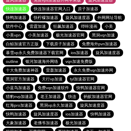
旋风加速器
免费vps加速器外网苹果版
旋风加速度器
快连加速器
快连加速器官网入口
原子加速器
快鸭加速器
快柠檬加速器
旋风加速度器
外网网址导航
软件中心
雷霆加速
狂飙加速器
哔咔漫画
小美
小美vpn
小美加速器
极光加速器官网
黑洞vqn加速
白鲸加速官方正版
下载原子加速器
免费海外pvn加速器
暴雪vp永久免费加速器下载官网
ios加速器
旋风加速度器
outline
银河加速海外网络
vqn加速免费版
十大免费加速神器
雷轰加速器
永久免费vqn加速外网
黑洞官方加速器
天行vp加速
tyl加速器官网
小蓝鸟加速器
免费vqn加速软件
快鸭加速器官网
猎豹nvp加速器
老王加速器
快连
蚂蚁加速器官网
红海pro加速器
黑洞vp永久加速器
旋风加速度器
快鸭加速器
旋风加速度器
ios加速器
快鸭加速器
大象加速器
老佛爷加速器
极光加速器