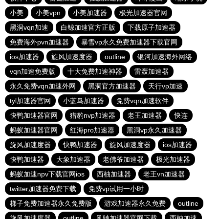
小美
小美vpn
小美加速器
极光加速器官网
黑洞vqn加速
白鲸加速官方正版
下载原子加速器
免费海外pvn加速器
暴雪vp永久免费加速器下载官网
ios加速器
旋风加速度器
outline
银河加速海外网络
vqn加速免费版
十大免费加速神器
雷轰加速器
永久免费vqn加速外网
黑洞官方加速器
天行vp加速
tyl加速器官网
小蓝鸟加速器
免费vqn加速软件
快鸭加速器官网
猎豹nvp加速器
老王加速器
快连
蚂蚁加速器官网
红海pro加速器
黑洞vp永久加速器
旋风加速度器
快鸭加速器
旋风加速度器
ios加速器
快鸭加速器
大象加速器
老佛爷加速器
极光加速器
蚂蚁加速npv下载官网ios
西柚加速器
老王vn加速器
twitter加速器免费下载
免费vp试用一小时
梯子免费加速器永久免费版
游戏加速器永久免费
outline
旋风加速度器
outline
风驰加速器官网下载
西柚加速