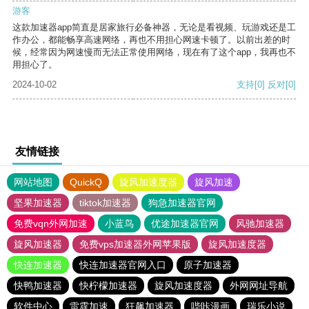
游客
这款加速器app简直是居家旅行必备神器，无论是看视频、玩游戏还是工
作办公，都能畅享高速网络，再也不用担心网速卡顿了。以前出差的时
候，经常因为网速慢而无法正常使用网络，现在有了这个app，我再也不
用担心了。
2024-10-02
支持
[0]
反对
[0]
友情链接
网站地图
QuickQ
旋风加速度器
旋风加速
坚果加速器
tiktok加速器
狗急加速器官网
免费vqn外网加速
小蓝鸟
优途加速器官网
风驰加速器
旋风加速器
免费vps加速器外网苹果版
旋风加速度器
快连加速器
快连加速器官网入口
原子加速器
快鸭加速器
快柠檬加速器
旋风加速度器
外网网址导航
软件中心
雷霆加速
狂飙加速器
哔咔漫画
瑞乐小说