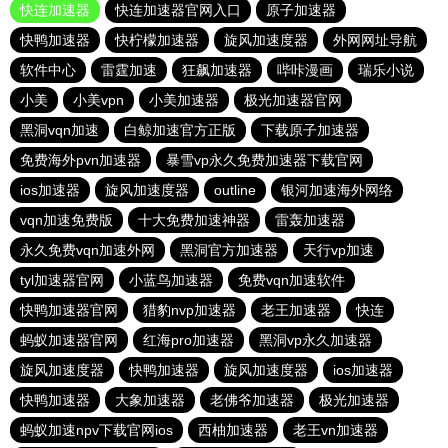
快连加速器
快连加速器官网入口
原子加速器
快鸭加速器
快柠檬加速器
旋风加速度器
外网网址导航
软件中心
雷霆加速
狂飙加速器
哔咔漫画
瑞乐小说
小美
小美vpn
小美加速器
极光加速器官网
黑洞vqn加速
白鲸加速官方正版
下载原子加速器
免费海外pvn加速器
暴雪vp永久免费加速器下载官网
ios加速器
旋风加速度器
outline
银河加速海外网络
vqn加速免费版
十大免费加速神器
雷轰加速器
永久免费vqn加速外网
黑洞官方加速器
天行vp加速
tyl加速器官网
小蓝鸟加速器
免费vqn加速软件
快鸭加速器官网
猎豹nvp加速器
老王加速器
快连
蚂蚁加速器官网
红海pro加速器
黑洞vp永久加速器
旋风加速度器
快鸭加速器
旋风加速度器
ios加速器
快鸭加速器
大象加速器
老佛爷加速器
极光加速器
蚂蚁加速npv下载官网ios
西柚加速器
老王vn加速器