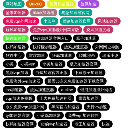
网站地图
QuickQ
旋风加速度器
旋风加速
坚果加速器
tiktok加速器
狗急加速器官网
免费vqn外网加速
小蓝鸟
优途加速器官网
风驰加速器
旋风加速器
免费vps加速器外网苹果版
旋风加速度器
快连加速器
快连加速器官网入口
原子加速器
快鸭加速器
快柠檬加速器
旋风加速度器
外网网址导航
软件中心
雷霆加速
狂飙加速器
哔咔漫画
瑞乐小说
小美
小美vpn
小美加速器
极光加速器官网
黑洞vqn加速
白鲸加速官方正版
下载原子加速器
免费海外pvn加速器
暴雪vp永久免费加速器下载官网
ios加速器
旋风加速度器
outline
银河加速海外网络
vqn加速免费版
十大免费加速神器
雷轰加速器
永久免费vqn加速外网
黑洞官方加速器
天行vp加速
tyl加速器官网
小蓝鸟加速器
免费vqn加速软件
快鸭加速器官网
猎豹nvp加速器
老王加速器
快连