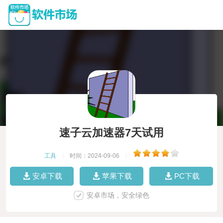
速子云加速器7天试用
工具
|
时间：2024-09-06
|
安卓下载
苹果下载
PC下载
安卓市场，安全绿色