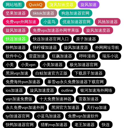
网站地图
QuickQ
旋风加速度器
旋风加速
坚果加速器
tiktok加速器
狗急加速器官网
免费vqn外网加速
小蓝鸟
优途加速器官网
风驰加速器
旋风加速器
免费vps加速器外网苹果版
旋风加速度器
快连加速器
快连加速器官网入口
原子加速器
快鸭加速器
快柠檬加速器
旋风加速度器
外网网址导航
软件中心
雷霆加速
狂飙加速器
哔咔漫画
瑞乐小说
小美
小美vpn
小美加速器
极光加速器官网
黑洞vqn加速
白鲸加速官方正版
下载原子加速器
免费海外pvn加速器
暴雪vp永久免费加速器下载官网
ios加速器
旋风加速度器
outline
银河加速海外网络
vqn加速免费版
十大免费加速神器
雷轰加速器
永久免费vqn加速外网
黑洞官方加速器
天行vp加速
tyl加速器官网
小蓝鸟加速器
免费vqn加速软件
快鸭加速器官网
猎豹nvp加速器
老王加速器
快连