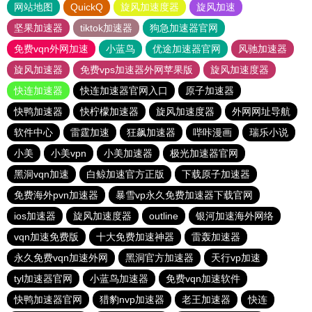
网站地图
QuickQ
旋风加速度器
旋风加速
坚果加速器
tiktok加速器
狗急加速器官网
免费vqn外网加速
小蓝鸟
优途加速器官网
风驰加速器
旋风加速器
免费vps加速器外网苹果版
旋风加速度器
快连加速器
快连加速器官网入口
原子加速器
快鸭加速器
快柠檬加速器
旋风加速度器
外网网址导航
软件中心
雷霆加速
狂飙加速器
哔咔漫画
瑞乐小说
小美
小美vpn
小美加速器
极光加速器官网
黑洞vqn加速
白鲸加速官方正版
下载原子加速器
免费海外pvn加速器
暴雪vp永久免费加速器下载官网
ios加速器
旋风加速度器
outline
银河加速海外网络
vqn加速免费版
十大免费加速神器
雷轰加速器
永久免费vqn加速外网
黑洞官方加速器
天行vp加速
tyl加速器官网
小蓝鸟加速器
免费vqn加速软件
快鸭加速器官网
猎豹nvp加速器
老王加速器
快连