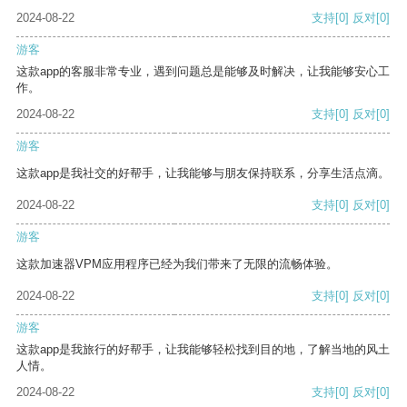
2024-08-22
支持
[0]
反对
[0]
游客
这款app的客服非常专业，遇到问题总是能够及时解决，让我能够安心工
作。
2024-08-22
支持
[0]
反对
[0]
游客
这款app是我社交的好帮手，让我能够与朋友保持联系，分享生活点滴。
2024-08-22
支持
[0]
反对
[0]
游客
这款加速器VPM应用程序已经为我们带来了无限的流畅体验。
2024-08-22
支持
[0]
反对
[0]
游客
这款app是我旅行的好帮手，让我能够轻松找到目的地，了解当地的风土
人情。
2024-08-22
支持
[0]
反对
[0]