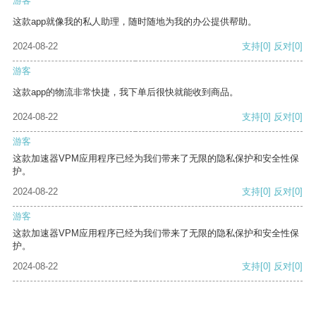
游客
这款app就像我的私人助理，随时随地为我的办公提供帮助。
2024-08-22
支持
[0]
反对
[0]
游客
这款app的物流非常快捷，我下单后很快就能收到商品。
2024-08-22
支持
[0]
反对
[0]
游客
这款加速器VPM应用程序已经为我们带来了无限的隐私保护和安全性保
护。
2024-08-22
支持
[0]
反对
[0]
游客
这款加速器VPM应用程序已经为我们带来了无限的隐私保护和安全性保
护。
2024-08-22
支持
[0]
反对
[0]