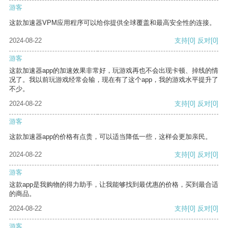
游客
这款加速器VPM应用程序可以给你提供全球覆盖和最高安全性的连接。
2024-08-22
支持
[0]
反对
[0]
游客
这款加速器app的加速效果非常好，玩游戏再也不会出现卡顿、掉线的情
况了。我以前玩游戏经常会输，现在有了这个app，我的游戏水平提升了
不少。
2024-08-22
支持
[0]
反对
[0]
游客
这款加速器app的价格有点贵，可以适当降低一些，这样会更加亲民。
2024-08-22
支持
[0]
反对
[0]
游客
这款app是我购物的得力助手，让我能够找到最优惠的价格，买到最合适
的商品。
2024-08-22
支持
[0]
反对
[0]
游客