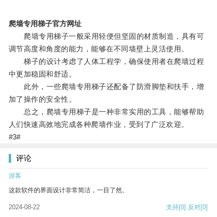
爬墙专用梯子官方网址
爬墙专用梯子一般采用轻便但坚固的材质制造，具有可
调节高度和角度的能力，能够在不同墙壁上灵活使用。
梯子的设计考虑了人体工程学，确保使用者在爬墙过程
中更加稳固和舒适。
此外，一些爬墙专用梯子还配备了防滑脚垫和扶手，增
加了操作的安全性。
总之，爬墙专用梯子是一种非常实用的工具，能够帮助
人们快速高效地完成各种爬墙作业，受到了广泛欢迎。
#3#
评论
游客
这款软件的界面设计非常简洁，一目了然。
2024-08-22
支持
[0]
反对
[0]