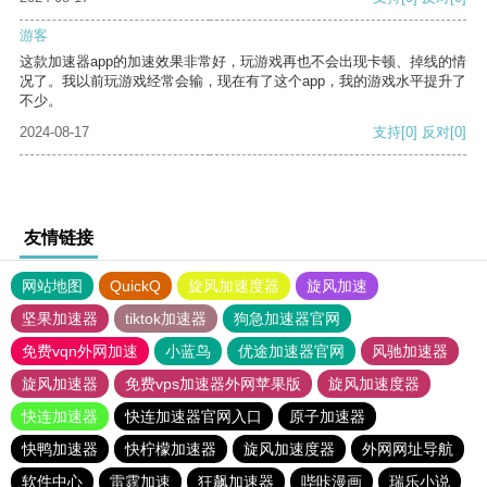
游客
这款加速器app的加速效果非常好，玩游戏再也不会出现卡顿、掉线的情
况了。我以前玩游戏经常会输，现在有了这个app，我的游戏水平提升了
不少。
2024-08-17
支持
[0]
反对
[0]
友情链接
网站地图
QuickQ
旋风加速度器
旋风加速
坚果加速器
tiktok加速器
狗急加速器官网
免费vqn外网加速
小蓝鸟
优途加速器官网
风驰加速器
旋风加速器
免费vps加速器外网苹果版
旋风加速度器
快连加速器
快连加速器官网入口
原子加速器
快鸭加速器
快柠檬加速器
旋风加速度器
外网网址导航
软件中心
雷霆加速
狂飙加速器
哔咔漫画
瑞乐小说