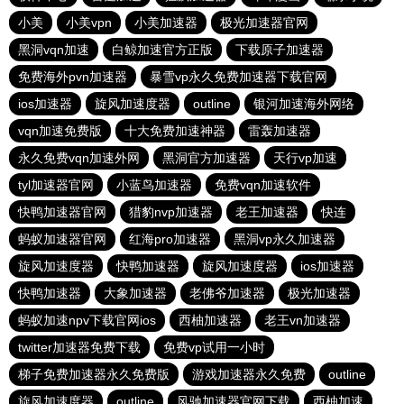
小美
小美vpn
小美加速器
极光加速器官网
黑洞vqn加速
白鲸加速官方正版
下载原子加速器
免费海外pvn加速器
暴雪vp永久免费加速器下载官网
ios加速器
旋风加速度器
outline
银河加速海外网络
vqn加速免费版
十大免费加速神器
雷轰加速器
永久免费vqn加速外网
黑洞官方加速器
天行vp加速
tyl加速器官网
小蓝鸟加速器
免费vqn加速软件
快鸭加速器官网
猎豹nvp加速器
老王加速器
快连
蚂蚁加速器官网
红海pro加速器
黑洞vp永久加速器
旋风加速度器
快鸭加速器
旋风加速度器
ios加速器
快鸭加速器
大象加速器
老佛爷加速器
极光加速器
蚂蚁加速npv下载官网ios
西柚加速器
老王vn加速器
twitter加速器免费下载
免费vp试用一小时
梯子免费加速器永久免费版
游戏加速器永久免费
outline
旋风加速度器
outline
风驰加速器官网下载
西柚加速