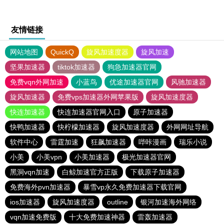
友情链接
网站地图
QuickQ
旋风加速度器
旋风加速
坚果加速器
tiktok加速器
狗急加速器官网
免费vqn外网加速
小蓝鸟
优途加速器官网
风驰加速器
旋风加速器
免费vps加速器外网苹果版
旋风加速度器
快连加速器
快连加速器官网入口
原子加速器
快鸭加速器
快柠檬加速器
旋风加速度器
外网网址导航
软件中心
雷霆加速
狂飙加速器
哔咔漫画
瑞乐小说
小美
小美vpn
小美加速器
极光加速器官网
黑洞vqn加速
白鲸加速官方正版
下载原子加速器
免费海外pvn加速器
暴雪vp永久免费加速器下载官网
ios加速器
旋风加速度器
outline
银河加速海外网络
vqn加速免费版
十大免费加速神器
雷轰加速器