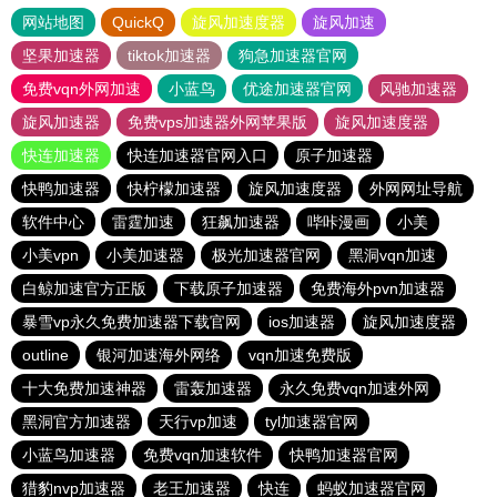
网站地图
QuickQ
旋风加速度器
旋风加速
坚果加速器
tiktok加速器
狗急加速器官网
免费vqn外网加速
小蓝鸟
优途加速器官网
风驰加速器
旋风加速器
免费vps加速器外网苹果版
旋风加速度器
快连加速器
快连加速器官网入口
原子加速器
快鸭加速器
快柠檬加速器
旋风加速度器
外网网址导航
软件中心
雷霆加速
狂飙加速器
哔咔漫画
小美
小美vpn
小美加速器
极光加速器官网
黑洞vqn加速
白鲸加速官方正版
下载原子加速器
免费海外pvn加速器
暴雪vp永久免费加速器下载官网
ios加速器
旋风加速度器
outline
银河加速海外网络
vqn加速免费版
十大免费加速神器
雷轰加速器
永久免费vqn加速外网
黑洞官方加速器
天行vp加速
tyl加速器官网
小蓝鸟加速器
免费vqn加速软件
快鸭加速器官网
猎豹nvp加速器
老王加速器
快连
蚂蚁加速器官网