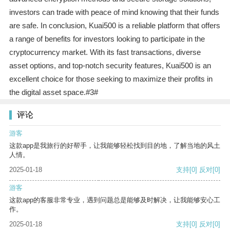
investors can trade with peace of mind knowing that their funds
are safe. In conclusion, Kuai500 is a reliable platform that offers
a range of benefits for investors looking to participate in the
cryptocurrency market. With its fast transactions, diverse
asset options, and top-notch security features, Kuai500 is an
excellent choice for those seeking to maximize their profits in
the digital asset space.#3#
评论
游客
这款app是我旅行的好帮手，让我能够轻松找到目的地，了解当地的风土
人情。
2025-01-18
支持
[0]
反对
[0]
游客
这款app的客服非常专业，遇到问题总是能够及时解决，让我能够安心工
作。
2025-01-18
支持
[0]
反对
[0]