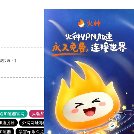
支持
[0]
反对
[0]
支持
[0]
反对
[0]
能快速上手。
支持
[0]
反对
[0]
途加速器官网
风驰加速器
旋风加速器
加速度器
外网网址导航
软件中心
雷霆加速
狂飙加速器
n加速器
暴雪vp永久免费加速器下载官网
ios加速器