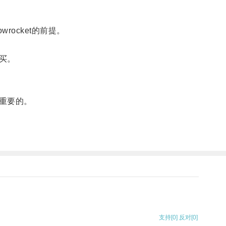
ocket的前提。
买。
重要的。
支持
[0]
反对
[0]