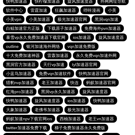
快鸭加速器
快柠檬加速器
旋风加速度器
外网网址导航
软件中心
雷霆加速
狂飙加速器
哔咔漫画
小美
小美vpn
小美加速器
极光加速器官网
黑洞vqn加速
白鲸加速官方正版
下载原子加速器
免费海外pvn加速器
暴雪vp永久免费加速器下载官网
ios加速器
旋风加速度器
outline
银河加速海外网络
vqn加速免费版
十大免费加速神器
雷轰加速器
永久免费vqn加速外网
黑洞官方加速器
天行vp加速
tyl加速器官网
小蓝鸟加速器
免费vqn加速软件
快鸭加速器官网
猎豹nvp加速器
老王加速器
快连
蚂蚁加速器官网
红海pro加速器
黑洞vp永久加速器
旋风加速度器
快鸭加速器
旋风加速度器
ios加速器
快鸭加速器
大象加速器
老佛爷加速器
极光加速器
蚂蚁加速npv下载官网ios
西柚加速器
老王vn加速器
twitter加速器免费下载
梯子免费加速器永久免费版