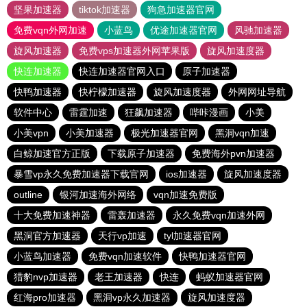
坚果加速器
tiktok加速器
狗急加速器官网
免费vqn外网加速
小蓝鸟
优途加速器官网
风驰加速器
旋风加速器
免费vps加速器外网苹果版
旋风加速度器
快连加速器
快连加速器官网入口
原子加速器
快鸭加速器
快柠檬加速器
旋风加速度器
外网网址导航
软件中心
雷霆加速
狂飙加速器
哔咔漫画
小美
小美vpn
小美加速器
极光加速器官网
黑洞vqn加速
白鲸加速官方正版
下载原子加速器
免费海外pvn加速器
暴雪vp永久免费加速器下载官网
ios加速器
旋风加速度器
outline
银河加速海外网络
vqn加速免费版
十大免费加速神器
雷轰加速器
永久免费vqn加速外网
黑洞官方加速器
天行vp加速
tyl加速器官网
小蓝鸟加速器
免费vqn加速软件
快鸭加速器官网
猎豹nvp加速器
老王加速器
快连
蚂蚁加速器官网
红海pro加速器
黑洞vp永久加速器
旋风加速度器