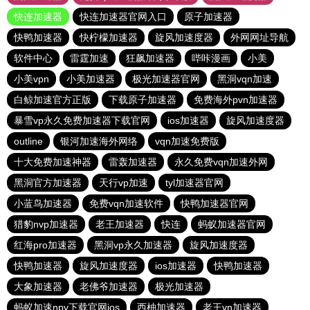
快连加速器
快连加速器官网入口
原子加速器
快鸭加速器
快柠檬加速器
旋风加速度器
外网网址导航
软件中心
雷霆加速
狂飙加速器
哔咔漫画
小美
小美vpn
小美加速器
极光加速器官网
黑洞vqn加速
白鲸加速官方正版
下载原子加速器
免费海外pvn加速器
暴雪vp永久免费加速器下载官网
ios加速器
旋风加速度器
outline
银河加速海外网络
vqn加速免费版
十大免费加速神器
雷轰加速器
永久免费vqn加速外网
黑洞官方加速器
天行vp加速
tyl加速器官网
小蓝鸟加速器
免费vqn加速软件
快鸭加速器官网
猎豹nvp加速器
老王加速器
快连
蚂蚁加速器官网
红海pro加速器
黑洞vp永久加速器
旋风加速度器
快鸭加速器
旋风加速度器
ios加速器
快鸭加速器
大象加速器
老佛爷加速器
极光加速器
蚂蚁加速npv下载官网ios
西柚加速器
老王vn加速器