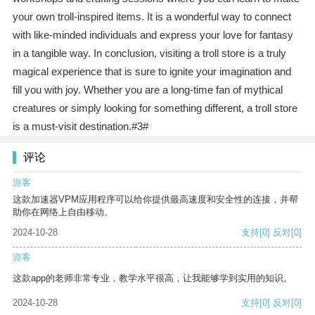
your own troll-inspired items. It is a wonderful way to connect
with like-minded individuals and express your love for fantasy
in a tangible way. In conclusion, visiting a troll store is a truly
magical experience that is sure to ignite your imagination and
fill you with joy. Whether you are a long-time fan of mythical
creatures or simply looking for something different, a troll store
is a must-visit destination.#3#
评论
游客
这款加速器VPM应用程序可以给你提供最高速度和安全性的连接，并帮
助你在网络上自由移动。
2024-10-28
支持
[0]
反对
[0]
游客
这款app的老师非常专业，教学水平很高，让我能够学到实用的知识。
2024-10-28
支持
[0]
反对
[0]