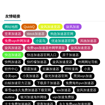
友情链接
网站地图
QuickQ
旋风加速度器
旋风加速
坚果加速器
tiktok加速器
狗急加速器官网
免费vqn外网加速
小蓝鸟
优途加速器官网
风驰加速器
旋风加速器
免费vps加速器外网苹果版
旋风加速度器
快连加速器
快连加速器官网入口
原子加速器
快鸭加速器
快柠檬加速器
旋风加速度器
外网网址导航
软件中心
雷霆加速
狂飙加速器
哔咔漫画
小美
小美vpn
小美加速器
极光加速器官网
黑洞vqn加速
白鲸加速官方正版
下载原子加速器
免费海外pvn加速器
暴雪vp永久免费加速器下载官网
ios加速器
旋风加速度器
outline
银河加速海外网络
vqn加速免费版
十大免费加速神器
雷轰加速器
永久免费vqn加速外网