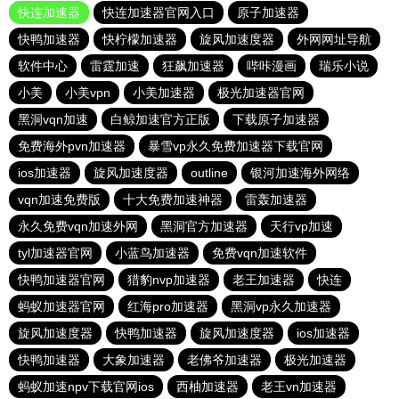
快连加速器
快连加速器官网入口
原子加速器
快鸭加速器
快柠檬加速器
旋风加速度器
外网网址导航
软件中心
雷霆加速
狂飙加速器
哔咔漫画
瑞乐小说
小美
小美vpn
小美加速器
极光加速器官网
黑洞vqn加速
白鲸加速官方正版
下载原子加速器
免费海外pvn加速器
暴雪vp永久免费加速器下载官网
ios加速器
旋风加速度器
outline
银河加速海外网络
vqn加速免费版
十大免费加速神器
雷轰加速器
永久免费vqn加速外网
黑洞官方加速器
天行vp加速
tyl加速器官网
小蓝鸟加速器
免费vqn加速软件
快鸭加速器官网
猎豹nvp加速器
老王加速器
快连
蚂蚁加速器官网
红海pro加速器
黑洞vp永久加速器
旋风加速度器
快鸭加速器
旋风加速度器
ios加速器
快鸭加速器
大象加速器
老佛爷加速器
极光加速器
蚂蚁加速npv下载官网ios
西柚加速器
老王vn加速器