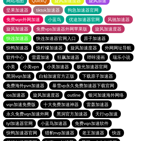
网站地图
QuickQ
旋风加速度器
旋风加速
坚果加速器
tiktok加速器
狗急加速器官网
免费vqn外网加速
小蓝鸟
优途加速器官网
风驰加速器
旋风加速器
免费vps加速器外网苹果版
旋风加速度器
快连加速器
快连加速器官网入口
原子加速器
快鸭加速器
快柠檬加速器
旋风加速度器
外网网址导航
软件中心
雷霆加速
狂飙加速器
哔咔漫画
瑞乐小说
小美
小美vpn
小美加速器
极光加速器官网
黑洞vqn加速
白鲸加速官方正版
下载原子加速器
免费海外pvn加速器
暴雪vp永久免费加速器下载官网
ios加速器
旋风加速度器
outline
银河加速海外网络
vqn加速免费版
十大免费加速神器
雷轰加速器
永久免费vqn加速外网
黑洞官方加速器
天行vp加速
tyl加速器官网
小蓝鸟加速器
免费vqn加速软件
快鸭加速器官网
猎豹nvp加速器
老王加速器
快连