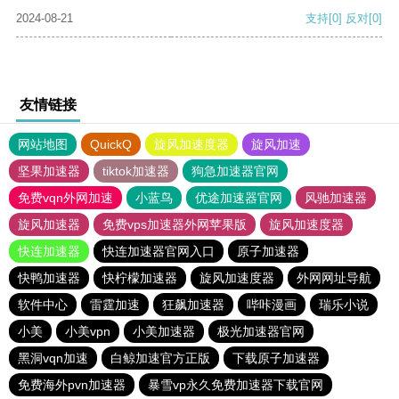
2024-08-21
支持
[0]
反对
[0]
友情链接
网站地图
QuickQ
旋风加速度器
旋风加速
坚果加速器
tiktok加速器
狗急加速器官网
免费vqn外网加速
小蓝鸟
优途加速器官网
风驰加速器
旋风加速器
免费vps加速器外网苹果版
旋风加速度器
快连加速器
快连加速器官网入口
原子加速器
快鸭加速器
快柠檬加速器
旋风加速度器
外网网址导航
软件中心
雷霆加速
狂飙加速器
哔咔漫画
瑞乐小说
小美
小美vpn
小美加速器
极光加速器官网
黑洞vqn加速
白鲸加速官方正版
下载原子加速器
免费海外pvn加速器
暴雪vp永久免费加速器下载官网