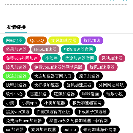
友情链接
网站地图
QuickQ
旋风加速度器
旋风加速
坚果加速器
tiktok加速器
狗急加速器官网
免费vqn外网加速
小蓝鸟
优途加速器官网
风驰加速器
旋风加速器
免费vps加速器外网苹果版
旋风加速度器
快连加速器
快连加速器官网入口
原子加速器
快鸭加速器
快柠檬加速器
旋风加速度器
外网网址导航
软件中心
雷霆加速
狂飙加速器
哔咔漫画
瑞乐小说
小美
小美vpn
小美加速器
极光加速器官网
黑洞vqn加速
白鲸加速官方正版
下载原子加速器
免费海外pvn加速器
暴雪vp永久免费加速器下载官网
ios加速器
旋风加速度器
outline
银河加速海外网络