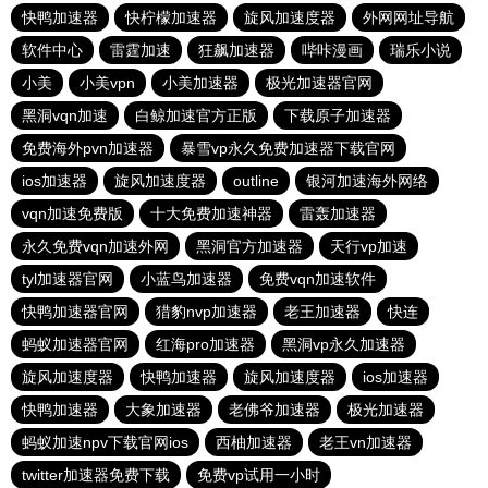
快鸭加速器
快柠檬加速器
旋风加速度器
外网网址导航
软件中心
雷霆加速
狂飙加速器
哔咔漫画
瑞乐小说
小美
小美vpn
小美加速器
极光加速器官网
黑洞vqn加速
白鲸加速官方正版
下载原子加速器
免费海外pvn加速器
暴雪vp永久免费加速器下载官网
ios加速器
旋风加速度器
outline
银河加速海外网络
vqn加速免费版
十大免费加速神器
雷轰加速器
永久免费vqn加速外网
黑洞官方加速器
天行vp加速
tyl加速器官网
小蓝鸟加速器
免费vqn加速软件
快鸭加速器官网
猎豹nvp加速器
老王加速器
快连
蚂蚁加速器官网
红海pro加速器
黑洞vp永久加速器
旋风加速度器
快鸭加速器
旋风加速度器
ios加速器
快鸭加速器
大象加速器
老佛爷加速器
极光加速器
蚂蚁加速npv下载官网ios
西柚加速器
老王vn加速器
twitter加速器免费下载
免费vp试用一小时