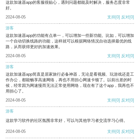
这款加速器app的客服很贴心，遇到问题都能及时解决，服务态度非常
好。
2024-08-05
支持
[0]
反对
[0]
游客
这款加速器app的功能有点单一，可以增加一些新功能。比如，可以增加
一个自动切换线路的功能，这样就可以根据网络情况自动选择最优的线
路，从而获得更好的加速效果。
2024-08-05
支持
[0]
反对
[0]
游客
这款加速器app简直是居家旅行必备神器，无论是看视频、玩游戏还是工
作办公，都能畅享高速网络，再也不用担心网速卡顿了。以前出差的时
候，经常因为网速慢而无法正常使用网络，现在有了这个app，我再也不
用担心了。
2024-08-05
支持
[0]
反对
[0]
游客
这款学习软件的社区氛围非常好，可以与其他学习者交流学习心得。
2024-08-05
支持
[0]
反对
[0]